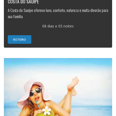
COSTA DO SAUÍPE
A Costa do Sauípe oferece luxo, conforto, natureza e muita diverão para
sua família
08 dias e 05 noites
ROTEIRO