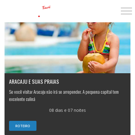
ARACAJU E SUAS PRAIAS
Se você visitar Aracaju não irá se arrepender. A pequena capital tem
excelente culiná
08 dias e 07 noites
ROTEIRO