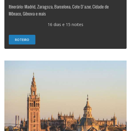
Itinerário: Madrid, Zaragoza, Barcelona, Cote D´azur, Cidade de
Mônaco, Gênova e mais
16 dias e 15 noites
ROTEIRO